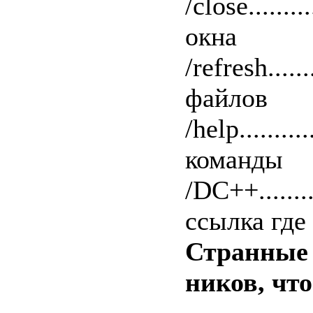
/close.......
окна
/refresh....
файлов
/help........
команды
/DC++.......
ссылка где
Странные 
ников, что