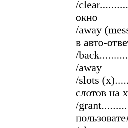
/clear.......
окно
/away (mes
в авто-отве
/back.......
/away
/slots (x)...
слотов на x
/grant.......
пользовате