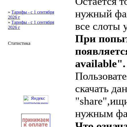
Остается т
нужный фай
»
Тарифы - с 1 сентября
2026 г
»
Тарифы - с 1 сентября
все слоты 
2026 г
При попыт
Статистика
появляется
available"
Пользовате
скачать да
"share",ищ
нужным фа
Что означ