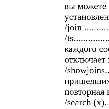
вы можете 
установлен
/join
.......
/ts...........
каждого со
отключает 
/showjoins..
пришедших
повторная 
/search (x)..