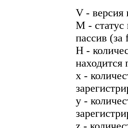
V - версия
M - статус 
пассив (за 
H - количе
находится 
x - количе
зарегистри
y - количе
зарегистри
z - количе