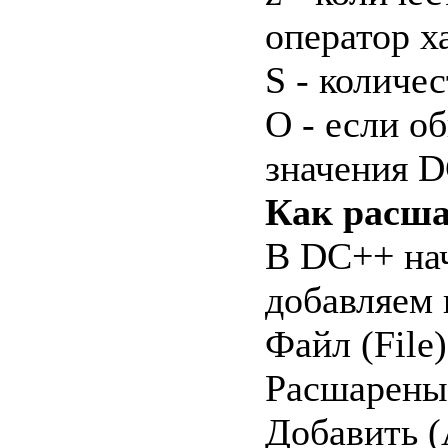
оператор х
S - количе
O - если о
значения D
Как расша
В DC++ нач
добавляем 
Файл (File)
Расшареные
Добавить (