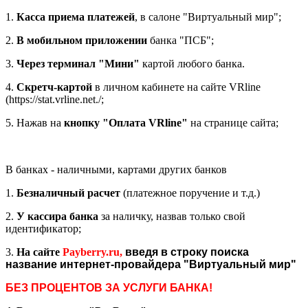
1.
Касса приема платежей
, в салоне "Виртуальный мир";
2.
В мобильном приложении
банка "ПСБ";
3.
Через терминал "Мини"
картой любого банка.
4.
Скретч-картой
в личном кабинете на сайте VRline
(https://stat.vrline.net./;
5. Нажав на
кнопку "Оплата VRline"
на странице сайта;
В банках - наличными, картами других банков
1.
Безналичный расчет
(платежное поручение и т.д.)
2.
У кассира банка
за наличку, назвав только свой
идентификатор;
3.
На сайте
Payberry.ru,
в
ведя в строку поиска
название интернет-провайдера "Виртуальный мир"
БЕЗ ПРОЦЕНТОВ ЗА УСЛУГИ БАНКА!