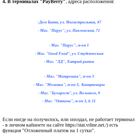
4.
В терминалах "PayBerry"
, адреса расположения:
- Дом Быта, ул. Магистральная, 47
- Маг. "Парус", ул. Павловская, 71
-
Маг. "Парус", м-он 1
- Маг. "Good Food", ул. Студенческая
- Маг. "ЛД", Хитрый рынок
- Маг. "Матрешка", м-он 3
- Маг. "Мозаика", м-он 3, Канцтовары
- Маг. "Бухарест", ул. Вольного, 9
- Маг. "Оптима", м-он 3, д. 11
Если нигде на получилось, или опоздал, не работает терминал
- в личном кабинете на сайте https://stat.vrline.net./) есть
функция "Отложенный платеж на 1 сутки".